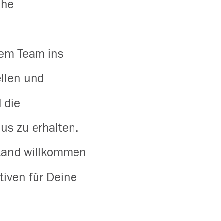
che
rem Team ins
llen und
 die
s zu erhalten.
Stand willkommen
iven für Deine