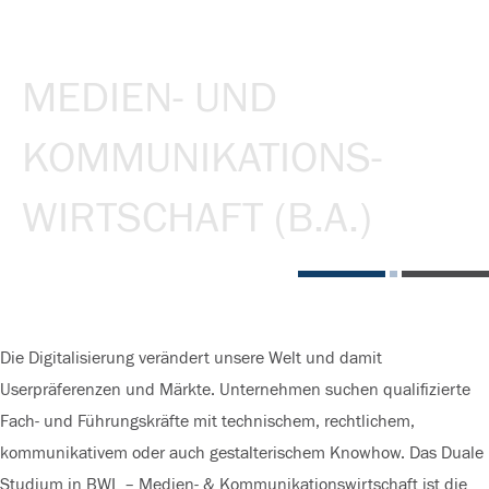
MEDIEN- UND
KOMMUNIKATIONS-
WIRTSCHAFT (B.A.)
Die Digitalisierung verändert unsere Welt und damit
Userpräferenzen und Märkte. Unternehmen suchen qualifizierte
Fach- und Führungskräfte mit technische
m
, rechtliche
m
,
kommunikative
m
oder auch gestalterische
m
Knowhow. Das Duale
Studium in
BWL
–
Medien
-
&
Kommunikationswirtschaft
ist die