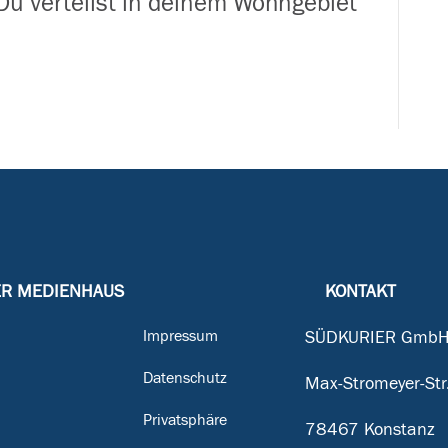
u verteilst in deinem Wohngebiet
Baar
ER MEDIENHAUS
KONTAKT
Impressum
SÜDKURIER GmbH
Datenschutz
Max-Stromeyer-Str
Privatsphäre
78467 Konstanz