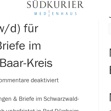
w/d) für
riefe im
Baar-Kreis
für
ommentare deaktiviert
Zusteller
ungen & Briefe im Schwarzwald-
(m/w/d)