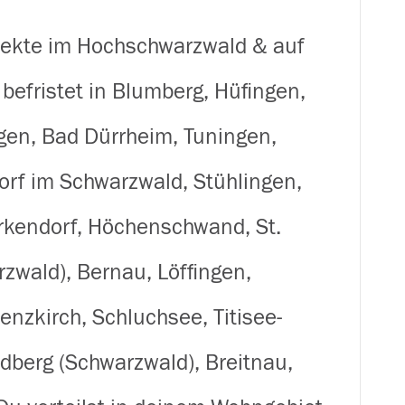
Zusteller
spekte im Hochschwarzwald & auf
(m/w/d)
 befristet in Blumberg, Hüfingen,
für
en, Bad Dürrheim, Tuningen,
Prospekte
orf im Schwarzwald, Stühlingen,
im
rkendorf, Höchenschwand, St.
Hochschwarzwald
zwald), Bernau, Löffingen,
&
enzkirch, Schluchsee, Titisee-
auf
ldberg (Schwarzwald), Breitnau,
der