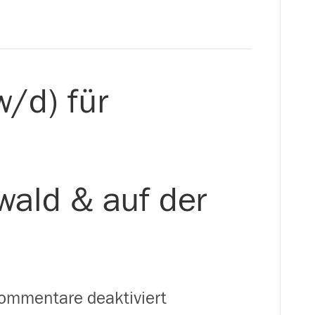
w/d) für
ald & auf der
für
ommentare deaktiviert