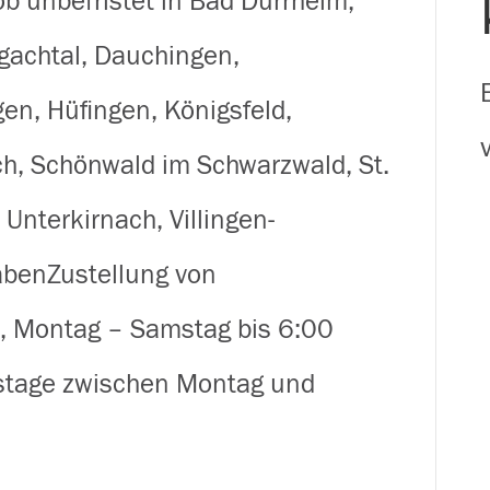
ob unbefristet in Bad Dürrheim,
für
gachtal, Dauchingen,
Zeitungen
n, Hüfingen, Königsfeld,
&
h, Schönwald im Schwarzwald, St.
Briefe
 Unterkirnach, Villingen-
im
benZustellung von
Schwarzwald-
n, Montag – Samstag bis 6:00
Baar-
tstage zwischen Montag und
Kreis