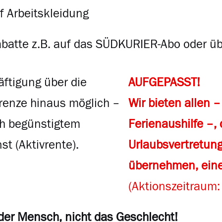
f Arbeitskleidung
abatte z.B. auf das SÜDKURIER-Abo oder üb
ftigung über die
AUFGEPASST!
renze hinaus möglich –
Wir bieten allen –
ch begünstigtem
Ferienaushilfe –,
st (
Aktivrente
).
Urlaubsvertretung
übernehmen, ein
(Aktionszeitraum:
 der Mensch, nicht das Geschlecht!