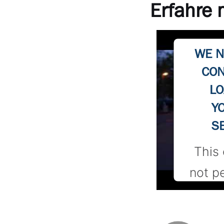
Erfahre
WE N
CON
LO
Y
S
This 
not p
loa
tracke