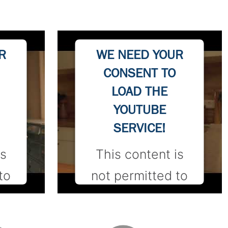
R
WE NEED YOUR
CONSENT TO
LOAD THE
YOUTUBE
SERVICE!
is
This content is
to
not permitted to
load due to
are
trackers that are