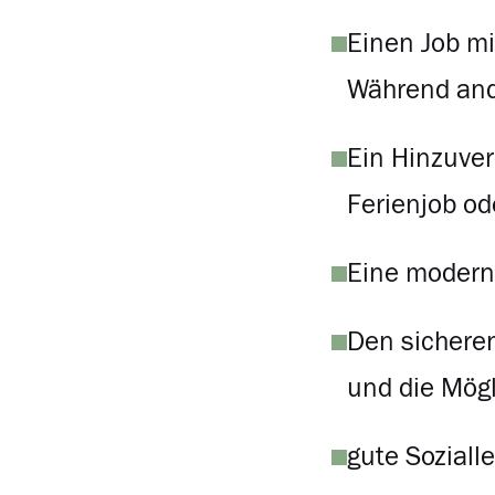
Einen Job m
Während ande
Ein Hinzuver
Ferienjob od
Eine moderne
Den sicheren
und die Mögl
gute Soziall