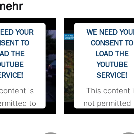
 mehr
EED YOUR
WE NEED YOU
SENT TO
CONSENT TO
AD THE
LOAD THE
OUTUBE
YOUTUBE
ERVICE!
SERVICE!
content is
This content 
ermitted to
not permitted 
d due to
load due to
rs that are
trackers that 