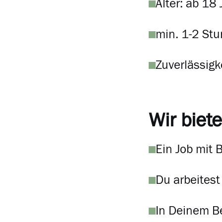
Alter: ab 18
min. 1-2 Stu
Zuverlässigk
Wir biete
Ein Job mit 
Du arbeites
In Deinem Be