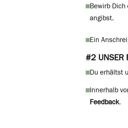
Bewirb Dich
angibst.
Ein Anschrei
#2 UNSER 
Du erhältst
Innerhalb vo
Feedback
.