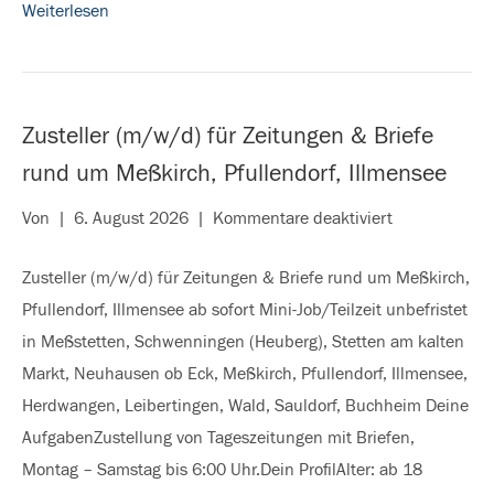
Weiterlesen
Stetten
a.
k.
M.
Zusteller (m/w/d) für Zeitungen & Briefe
rund um Meßkirch, Pfullendorf, Illmensee
für
Von
|
6. August 2026
|
Kommentare deaktiviert
Zusteller
Zusteller (m/w/d) für Zeitungen & Briefe rund um Meßkirch,
(m/w/d)
Pfullendorf, Illmensee ab sofort Mini-Job/Teilzeit unbefristet
für
in Meßstetten, Schwenningen (Heuberg), Stetten am kalten
Zeitungen
Markt, Neuhausen ob Eck, Meßkirch, Pfullendorf, Illmensee,
&
Herdwangen, Leibertingen, Wald, Sauldorf, Buchheim Deine
Briefe
AufgabenZustellung von Tageszeitungen mit Briefen,
rund
Montag – Samstag bis 6:00 Uhr.Dein ProfilAlter: ab 18
um