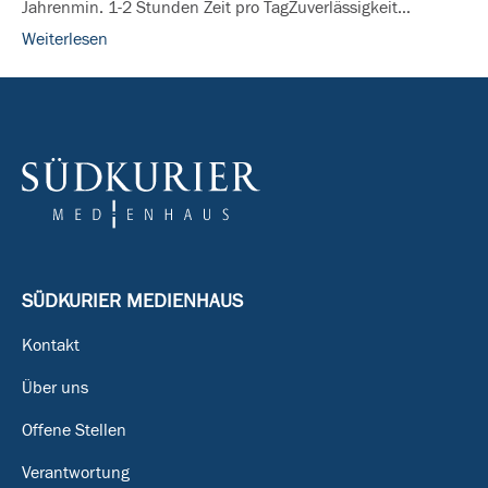
Jahrenmin. 1-2 Stunden Zeit pro TagZuverlässigkeit…
Meßkirch,
Weiterlesen
Pfullendorf,
Illmensee
SÜDKURIER MEDIENHAUS
Kontakt
Über uns
Offene Stellen
Verantwortung