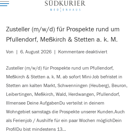
Zusteller (m/w/d) für Prospekte rund um
Pfullendorf, Meßkirch & Stetten a. k. M.
für
Von
|
6. August 2026
|
Kommentare deaktiviert
Zusteller
Zusteller (m/w/d) für Prospekte rund um Pfullendorf,
(m/w/d)
Meßkirch & Stetten a. k. M. ab sofort Mini-Job befristet in
für
Stetten am kalten Markt, Schwenningen (Heuberg), Beuron,
Prospekte
Leibertingen, Meßkirch, Wald, Herdwangen, Pfullendorf,
rund
Illmensee Deine AufgabenDu verteilst in deinem
um
Wohngebiet samstags die Prospekte unserer Kunden.Auch
Pfullendorf,
als Ferienjob / Aushilfe für ein paar Wochen möglichDein
Meßkirch
ProfilDu bist mindestens 13…
&