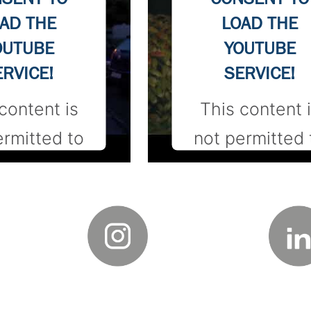
AD THE
LOAD THE
OUTUBE
YOUTUBE
ERVICE!
SERVICE!
content is
This content 
ermitted to
not permitted 
d due to
load due to
rs that are
trackers that 
isclosed to
not disclosed 
isitor. The
the visitor. T
ite owner
website owne