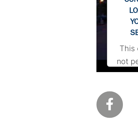
LO
Y
S
This 
not p
loa
tracke
not d
the v
webs