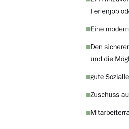
Ferienjob od
Eine moderne
Den sicheren
und die Mögl
gute Soziall
Zuschuss au
Mitarbeiterr