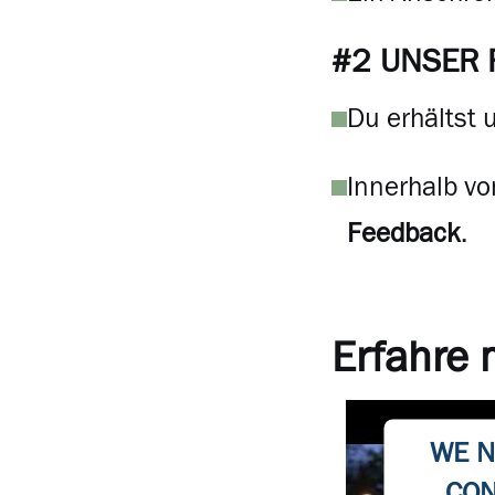
#2 UNSER 
Du erhältst
Innerhalb vo
Feedback
.
Erfahre
WE N
CON