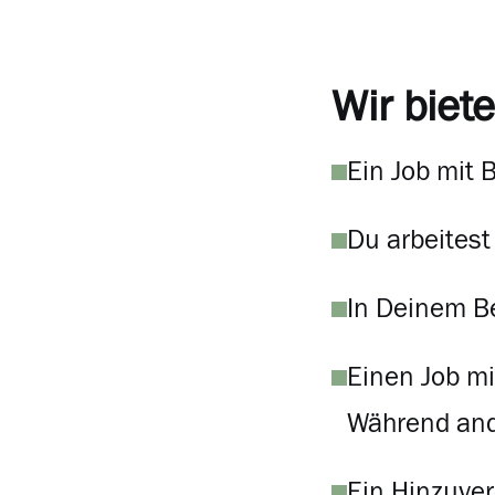
Wir biete
Ein Job mit 
Du arbeites
In Deinem Be
Einen Job m
Während ande
Ein Hinzuver