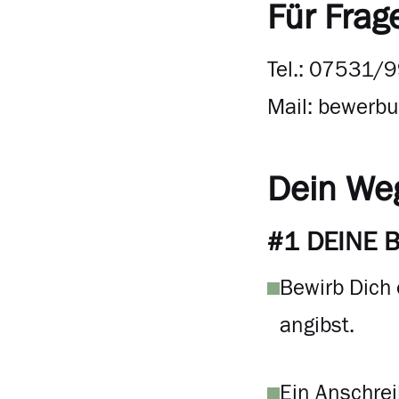
Für Frag
Tel.: 07531/
Mail:
bewerbu
Dein We
#1 DEINE
Bewirb Dich
angibst.
Ein Anschrei