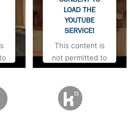
LOAD THE
YOUTUBE
SERVICE!
is
This content is
to
not permitted to
load due to
are
trackers that are
to
not disclosed to
he
the visitor. The
r
website owner