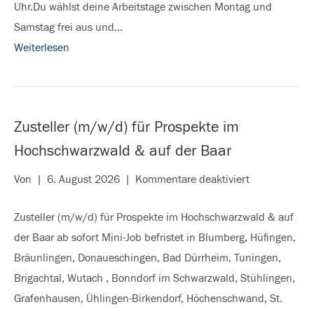
Uhr.Du wählst deine Arbeitstage zwischen Montag und
Kreis
Samstag frei aus und…
Weiterlesen
Zusteller (m/w/d) für Prospekte im
Hochschwarzwald & auf der Baar
für
Von
|
6. August 2026
|
Kommentare deaktiviert
Zusteller
Zusteller (m/w/d) für Prospekte im Hochschwarzwald & auf
(m/w/d)
der Baar ab sofort Mini-Job befristet in Blumberg, Hüfingen,
für
Bräunlingen, Donaueschingen, Bad Dürrheim, Tuningen,
Prospekte
Brigachtal, Wutach , Bonndorf im Schwarzwald, Stühlingen,
im
Grafenhausen, Ühlingen-Birkendorf, Höchenschwand, St.
Hochschwarz