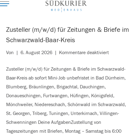
Zusteller (m/w/d) für Zeitungen & Briefe im
Schwarzwald-Baar-Kreis
für
Von
|
6. August 2026
|
Kommentare deaktiviert
Zusteller
Zusteller (m/w/d) für Zeitungen & Briefe im Schwarzwald-
(m/w/d)
Baar-Kreis ab sofort Mini-Job unbefristet in Bad Dürrheim,
für
Blumberg, Bräunlingen, Brigachtal, Dauchingen,
Zeitungen
Donaueschingen, Furtwangen, Hüfingen, Königsfeld,
&
Mönchweiler, Niedereschach, Schönwald im Schwarzwald,
Briefe
St. Georgen, Triberg, Tuningen, Unterkirnach, Villingen-
im
Schwenningen Deine AufgabenZustellung von
Schwarzwald-
Tageszeitungen mit Briefen, Montag – Samstag bis 6:00
Baar-