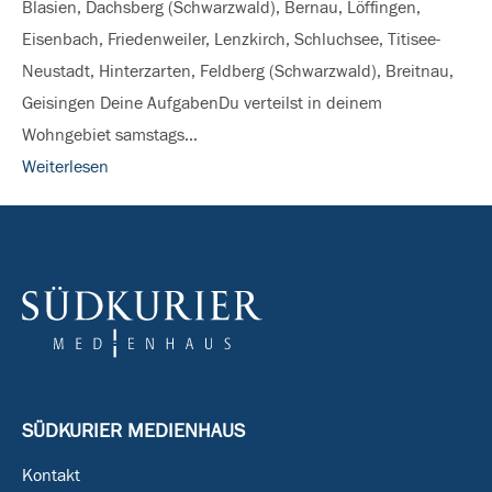
Blasien, Dachsberg (Schwarzwald), Bernau, Löffingen,
&
Eisenbach, Friedenweiler, Lenzkirch, Schluchsee, Titisee-
auf
Neustadt, Hinterzarten, Feldberg (Schwarzwald), Breitnau,
der
Geisingen Deine AufgabenDu verteilst in deinem
Baar
Wohngebiet samstags…
Weiterlesen
SÜDKURIER MEDIENHAUS
Kontakt