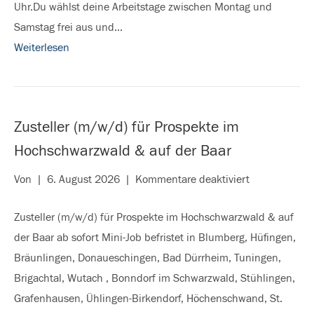
Uhr.Du wählst deine Arbeitstage zwischen Montag und
Kreis
Samstag frei aus und…
Weiterlesen
Zusteller (m/w/d) für Prospekte im
Hochschwarzwald & auf der Baar
für
Von
|
6. August 2026
|
Kommentare deaktiviert
Zusteller
Zusteller (m/w/d) für Prospekte im Hochschwarzwald & auf
(m/w/d)
der Baar ab sofort Mini-Job befristet in Blumberg, Hüfingen,
für
Bräunlingen, Donaueschingen, Bad Dürrheim, Tuningen,
Prospekte
Brigachtal, Wutach , Bonndorf im Schwarzwald, Stühlingen,
im
Grafenhausen, Ühlingen-Birkendorf, Höchenschwand, St.
Hochschwarz