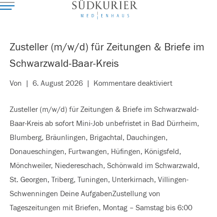
Zusteller (m/w/d) für Zeitungen & Briefe im
Schwarzwald-Baar-Kreis
für
Von
|
6. August 2026
|
Kommentare deaktiviert
Zusteller
Zusteller (m/w/d) für Zeitungen & Briefe im Schwarzwald-
(m/w/d)
Baar-Kreis ab sofort Mini-Job unbefristet in Bad Dürrheim,
für
Blumberg, Bräunlingen, Brigachtal, Dauchingen,
Zeitungen
Donaueschingen, Furtwangen, Hüfingen, Königsfeld,
&
Mönchweiler, Niedereschach, Schönwald im Schwarzwald,
Briefe
St. Georgen, Triberg, Tuningen, Unterkirnach, Villingen-
im
Schwenningen Deine AufgabenZustellung von
Schwarzwald-
Tageszeitungen mit Briefen, Montag – Samstag bis 6:00
Baar-