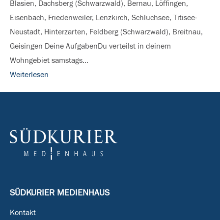
Blasien, Dachsberg (Schwarzwald), Bernau, Löffingen,
&
Eisenbach, Friedenweiler, Lenzkirch, Schluchsee, Titisee-
auf
Neustadt, Hinterzarten, Feldberg (Schwarzwald), Breitnau,
der
Geisingen Deine AufgabenDu verteilst in deinem
Baar
Wohngebiet samstags…
Weiterlesen
SÜDKURIER MEDIENHAUS
Kontakt