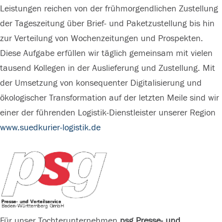
needs to
needs to
Leistungen reichen von der frühmorgendlichen Zustellung
setup the
setup the
der Tageszeitung über Brief- und Paketzustellung bis hin
site with
site with
zur Verteilung von Wochenzeitungen und Prospekten.
their CMP
their CMP
Diese Aufgabe erfüllen wir täglich gemeinsam mit vielen
to add this
to add this
tausend Kollegen in der Auslieferung und Zustellung. Mit
content to
content to
der Umsetzung von konsequenter Digitalisierung und
the list of
the list of
ökologischer Transformation auf der letzten Meile sind wir
technologi
technologi
einer der führenden Logistik-Dienstleister unserer Region
es used.
es used.
www.suedkurier-logistik.de
Powered by
Powered by
Usercentrics
Usercentrics
Consent
Consent
Management
Management
Platform
Platform
Für unser Tochterunternehmen
psg Presse- und