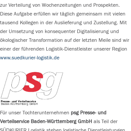
site with
site with
zur Verteilung von Wochenzeitungen und Prospekten.
their CMP
their CMP
Diese Aufgabe erfüllen wir täglich gemeinsam mit vielen
to add this
to add this
tausend Kollegen in der Auslieferung und Zustellung. Mit
content to
content to
der Umsetzung von konsequenter Digitalisierung und
the list of
the list of
ökologischer Transformation auf der letzten Meile sind wir
technologi
technologi
einer der führenden Logistik-Dienstleister unserer Region
es used.
es used.
www.suedkurier-logistik.de
Powered by
Powered by
Usercentrics
Usercentrics
Consent
Consent
Management
Management
Platform
Platform
Für unser Tochterunternehmen
psg Presse- und
Verteilservice Baden-Württemberg GmbH
als Teil der
SÜDKURIER Logistik stehen logistische Dienstleistungen,