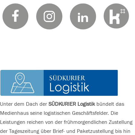
not
not
permitted
permitted
to load
to load
due to
due to
trackers
trackers
that are
that are
not
not
disclosed
disclosed
to the
to the
visitor.
visitor.
The
The
website
website
Unter dem Dach der
SÜDKURIER Logistik
bündelt das
owner
owner
Medienhaus seine logistischen Geschäftsfelder. Die
needs to
needs to
Leistungen reichen von der frühmorgendlichen Zustellung
setup the
setup the
der Tageszeitung über Brief- und Paketzustellung bis hin