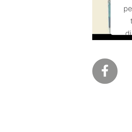
pe
di
Th
to 
CMP
t
Power