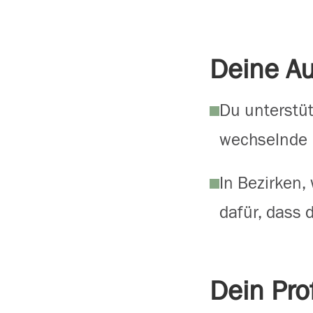
Deine A
Du unterstü
wechselnde 
In Bezirken,
dafür, dass 
Dein Prof