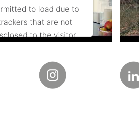
rmitted to load due to
trackers that are not
sclosed to the visitor.
e website owner needs
setup the site with their
 to add this content to
he list of technologies
used.
ed by
Usercentrics Consent Management
Platform