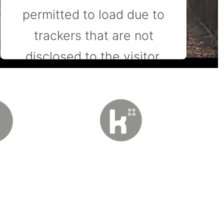
permitted to load due to
trackers that are not
disclosed to the visitor.
The website owner needs
to setup the site with their
CMP to add this content to
the list of technologies
used.
Powered by
Usercentrics Consent Management
Platform