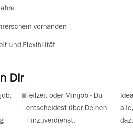
Jahre
rerschein vorhanden
it und Flexibilität
n Dir
job,
Teilzeit oder Minijob - Du
Ide
entscheidest über Deinen
alle
ng
Hinzuverdienst.
daz