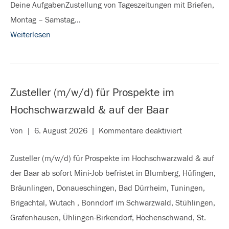
Deine AufgabenZustellung von Tageszeitungen mit Briefen,
Montag – Samstag…
Weiterlesen
Zusteller (m/w/d) für Prospekte im
Hochschwarzwald & auf der Baar
für
Von
|
6. August 2026
|
Kommentare deaktiviert
Zusteller
Zusteller (m/w/d) für Prospekte im Hochschwarzwald & auf
(m/w/d)
der Baar ab sofort Mini-Job befristet in Blumberg, Hüfingen,
für
Bräunlingen, Donaueschingen, Bad Dürrheim, Tuningen,
Prospekte
Brigachtal, Wutach , Bonndorf im Schwarzwald, Stühlingen,
im
Grafenhausen, Ühlingen-Birkendorf, Höchenschwand, St.
Hochschwarz