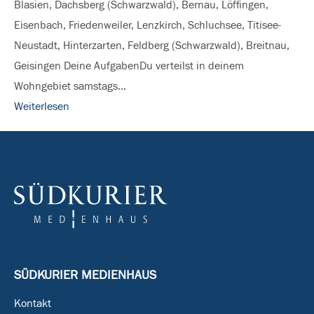
Blasien, Dachsberg (Schwarzwald), Bernau, Löffingen,
&
Eisenbach, Friedenweiler, Lenzkirch, Schluchsee, Titisee-
auf
Neustadt, Hinterzarten, Feldberg (Schwarzwald), Breitnau,
der
Geisingen Deine AufgabenDu verteilst in deinem
Baar
Wohngebiet samstags…
Weiterlesen
SÜDKURIER MEDIENHAUS
Kontakt