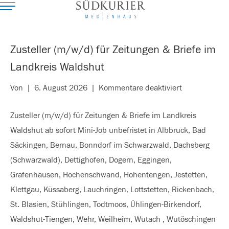
Zusteller (m/w/d) für Zeitungen & Briefe im
Landkreis Waldshut
für
Von
|
6. August 2026
|
Kommentare deaktiviert
Zusteller
Zusteller (m/w/d) für Zeitungen & Briefe im Landkreis
(m/w/d)
Waldshut ab sofort Mini-Job unbefristet in Albbruck, Bad
für
Säckingen, Bernau, Bonndorf im Schwarzwald, Dachsberg
Zeitungen
(Schwarzwald), Dettighofen, Dogern, Eggingen,
&
Grafenhausen, Höchenschwand, Hohentengen, Jestetten,
Briefe
Klettgau, Küssaberg, Lauchringen, Lottstetten, Rickenbach,
im
St. Blasien, Stühlingen, Todtmoos, Ühlingen-Birkendorf,
Landkreis
Waldshut-Tiengen, Wehr, Weilheim, Wutach , Wutöschingen
Waldshut