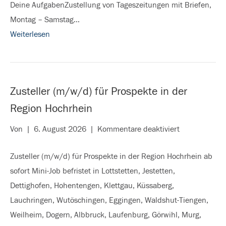
Deine AufgabenZustellung von Tageszeitungen mit Briefen,
Montag – Samstag…
Weiterlesen
Zusteller (m/w/d) für Prospekte in der
Region Hochrhein
für
Von
|
6. August 2026
|
Kommentare deaktiviert
Zusteller
Zusteller (m/w/d) für Prospekte in der Region Hochrhein ab
(m/w/d)
sofort Mini-Job befristet in Lottstetten, Jestetten,
für
Dettighofen, Hohentengen, Klettgau, Küssaberg,
Prospekte
Lauchringen, Wutöschingen, Eggingen, Waldshut-Tiengen,
in
Weilheim, Dogern, Albbruck, Laufenburg, Görwihl, Murg,
der