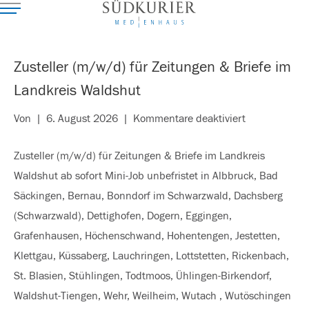
Zusteller (m/w/d) für Zeitungen & Briefe im
Landkreis Waldshut
für
Von
|
6. August 2026
|
Kommentare deaktiviert
Zusteller
Zusteller (m/w/d) für Zeitungen & Briefe im Landkreis
(m/w/d)
Waldshut ab sofort Mini-Job unbefristet in Albbruck, Bad
für
Säckingen, Bernau, Bonndorf im Schwarzwald, Dachsberg
Zeitungen
(Schwarzwald), Dettighofen, Dogern, Eggingen,
&
Grafenhausen, Höchenschwand, Hohentengen, Jestetten,
Briefe
Klettgau, Küssaberg, Lauchringen, Lottstetten, Rickenbach,
im
St. Blasien, Stühlingen, Todtmoos, Ühlingen-Birkendorf,
Landkreis
Waldshut-Tiengen, Wehr, Weilheim, Wutach , Wutöschingen
Waldshut