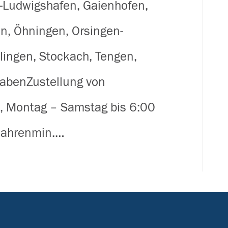
-Ludwigshafen, Gaienhofen,
Briefe
n, Öhningen, Orsingen-
im
plingen, Stockach, Tengen,
Landkreis
gabenZustellung von
Konstanz
n, Montag – Samstag bis 6:00
 Jahrenmin.…