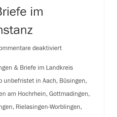
riefe im
nstanz
für
ommentare deaktiviert
Zusteller
ungen & Briefe im Landkreis
(m/w/d)
b unbefristet in Aach, Büsingen,
für
ngen am Hochrhein, Gottmadingen,
Zeitungen
ngen, Rielasingen-Worblingen,
&