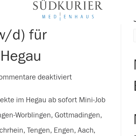
w/d) für
 Hegau
für
ommentare deaktiviert
Zusteller
pekte im Hegau ab sofort Mini-Job
(m/w/d)
singen-Worblingen, Gottmadingen,
für
chrhein, Tengen, Engen, Aach,