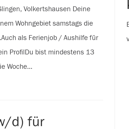
Prospekte
lingen, Volkertshausen Deine
im
einem Wohngebiet samstags die
Hegau
uch als Ferienjob / Aushilfe für
in ProfilDu bist mindestens 13
 die Woche…
w/d) für