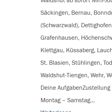
Waldshut ab sofort Mini-Job
Säckingen, Bernau, Bonnd
(Schwarzwald), Dettighofen
Grafenhausen, Höchenschw
Klettgau, Küssaberg, Lauch
St. Blasien, Stühlingen, To
Waldshut-Tiengen, Wehr, W
Deine AufgabenZustellung 
Montag – Samstag…