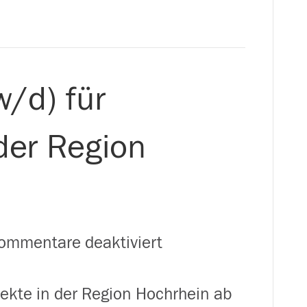
w/d) für
der Region
für
ommentare deaktiviert
Zusteller
pekte in der Region Hochrhein ab