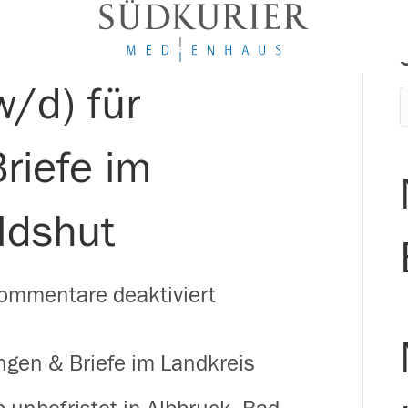
w/d) für
riefe im
ldshut
für
ommentare deaktiviert
Zusteller
ungen & Briefe im Landkreis
(m/w/d)