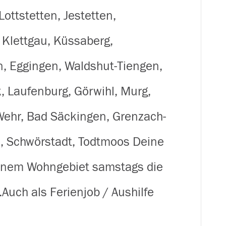
(m/w/d)
 Lottstetten, Jestetten,
für
 Klettgau, Küssaberg,
Prospekte
, Eggingen, Waldshut-Tiengen,
in
, Laufenburg, Görwihl, Murg,
der
Wehr, Bad Säckingen, Grenzach-
Region
n, Schwörstadt, Todtmoos Deine
Hochrhein
einem Wohngebiet samstags die
uch als Ferienjob / Aushilfe