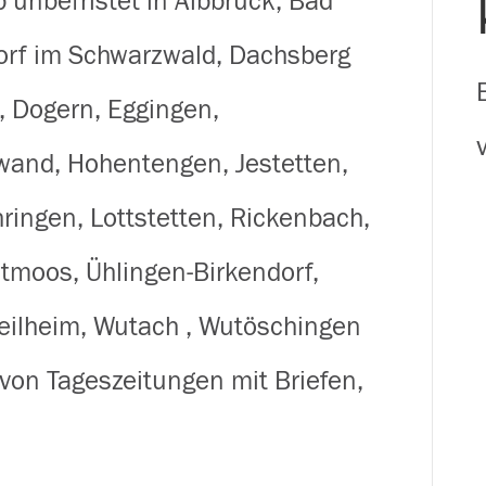
 unbefristet in Albbruck, Bad
für
orf im Schwarzwald, Dachsberg
Zeitungen
, Dogern, Eggingen,
&
and, Hohentengen, Jestetten,
Briefe
ringen, Lottstetten, Rickenbach,
im
dtmoos, Ühlingen-Birkendorf,
Landkreis
eilheim, Wutach , Wutöschingen
Waldshut
von Tageszeitungen mit Briefen,