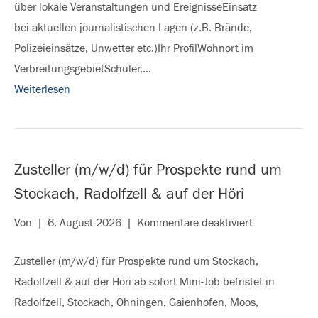
über lokale Veranstaltungen und EreignisseEinsatz
bei aktuellen journalistischen Lagen (z.B. Brände,
Polizeieinsätze, Unwetter etc.)Ihr ProfilWohnort im
VerbreitungsgebietSchüler,…
Weiterlesen
Zusteller (m/w/d) für Prospekte rund um
Stockach, Radolfzell & auf der Höri
für
Von
|
6. August 2026
|
Kommentare deaktiviert
Zusteller
Zusteller (m/w/d) für Prospekte rund um Stockach,
(m/w/d)
Radolfzell & auf der Höri ab sofort Mini-Job befristet in
für
Radolfzell, Stockach, Öhningen, Gaienhofen, Moos,
Prospekte