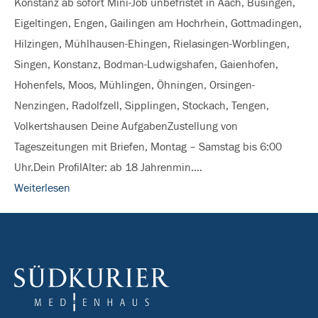
Konstanz ab sofort Mini-Job unbefristet in Aach, Büsingen,
für
Eigeltingen, Engen, Gailingen am Hochrhein, Gottmadingen,
Zeitungen
Hilzingen, Mühlhausen-Ehingen, Rielasingen-Worblingen,
&
Singen, Konstanz, Bodman-Ludwigshafen, Gaienhofen,
Briefe
Hohenfels, Moos, Mühlingen, Öhningen, Orsingen-
im
Nenzingen, Radolfzell, Sipplingen, Stockach, Tengen,
Landkreis
Volkertshausen Deine AufgabenZustellung von
Konstanz
Tageszeitungen mit Briefen, Montag – Samstag bis 6:00
Uhr.Dein ProfilAlter: ab 18 Jahrenmin.…
Weiterlesen