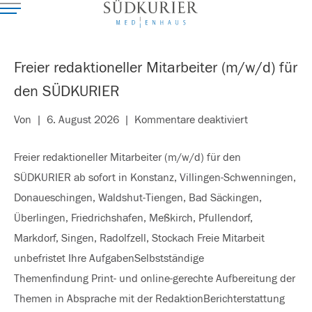
Freier redaktioneller Mitarbeiter (m/w/d) für
den SÜDKURIER
für
Von
|
6. August 2026
|
Kommentare deaktiviert
Freier
Freier redaktioneller Mitarbeiter (m/w/d) für den
redaktioneller
SÜDKURIER ab sofort in Konstanz, Villingen-Schwenningen,
Mitarbeiter
Donaueschingen, Waldshut-Tiengen, Bad Säckingen,
(m/w/d)
Überlingen, Friedrichshafen, Meßkirch, Pfullendorf,
für
Markdorf, Singen, Radolfzell, Stockach Freie Mitarbeit
den
unbefristet Ihre AufgabenSelbstständige
SÜDKURIER
Themenfindung Print- und online-gerechte Aufbereitung der
Themen in Absprache mit der RedaktionBerichterstattung