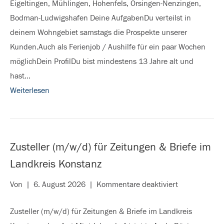
Eigeltingen, Mühlingen, Hohenfels, Orsingen-Nenzingen,
rund
Bodman-Ludwigshafen Deine AufgabenDu verteilst in
um
deinem Wohngebiet samstags die Prospekte unserer
Stockach,
Kunden.Auch als Ferienjob / Aushilfe für ein paar Wochen
Radolfzell
möglichDein ProfilDu bist mindestens 13 Jahre alt und
&
hast…
auf
Weiterlesen
der
Höri
Zusteller (m/w/d) für Zeitungen & Briefe im
Landkreis Konstanz
für
Von
|
6. August 2026
|
Kommentare deaktiviert
Zusteller
Zusteller (m/w/d) für Zeitungen & Briefe im Landkreis
(m/w/d)