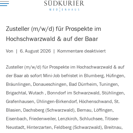
Zusteller (m/w/d) für Prospekte im
Hochschwarzwald & auf der Baar
für
Von
|
6. August 2026
|
Kommentare deaktiviert
Zusteller
Zusteller (m/w/d) für Prospekte im Hochschwarzwald & auf
(m/w/d)
der Baar ab sofort Mini-Job befristet in Blumberg, Hüfingen,
für
Bräunlingen, Donaueschingen, Bad Dürrheim, Tuningen,
Prospekte
Brigachtal, Wutach , Bonndorf im Schwarzwald, Stühlingen,
im
Grafenhausen, Ühlingen-Birkendorf, Höchenschwand, St.
Hochschwarz
Blasien, Dachsberg (Schwarzwald), Bernau, Löffingen,
&
Eisenbach, Friedenweiler, Lenzkirch, Schluchsee, Titisee-
auf
Neustadt, Hinterzarten, Feldberg (Schwarzwald), Breitnau,
der