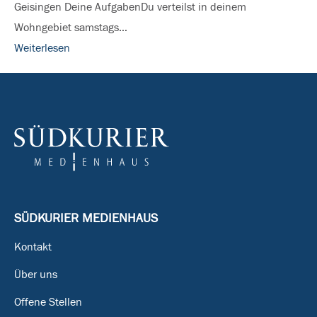
Geisingen Deine AufgabenDu verteilst in deinem
Baar
Wohngebiet samstags…
Weiterlesen
SÜDKURIER MEDIENHAUS
Kontakt
Über uns
Offene Stellen