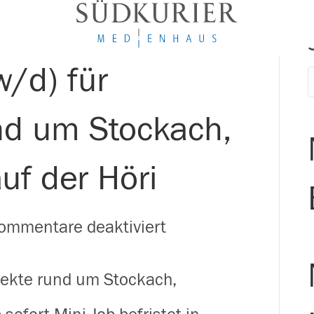
w/d) für
nd um Stockach,
uf der Höri
für
ommentare deaktiviert
Zusteller
pekte rund um Stockach,
(m/w/d)