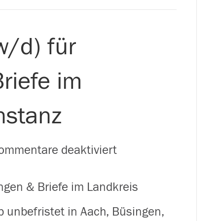
Höri
w/d) für
riefe im
nstanz
für
ommentare deaktiviert
Zusteller
ungen & Briefe im Landkreis
(m/w/d)
b unbefristet in Aach, Büsingen,