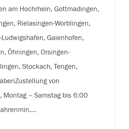
für
ngen am Hochrhein, Gottmadingen,
Zeitungen
ngen, Rielasingen-Worblingen,
&
-Ludwigshafen, Gaienhofen,
Briefe
n, Öhningen, Orsingen-
im
plingen, Stockach, Tengen,
Landkreis
gabenZustellung von
Konstanz
n, Montag – Samstag bis 6:00
 Jahrenmin.…