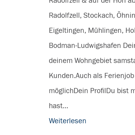
Radolfzell & auf der Höri ab
Radolfzell, Stockach, Öhni
Eigeltingen, Mühlingen, Ho
Bodman-Ludwigshafen Dein
deinem Wohngebiet samsta
Kunden.Auch als Ferienjob 
möglichDein ProfilDu bist 
hast…
Weiterlesen