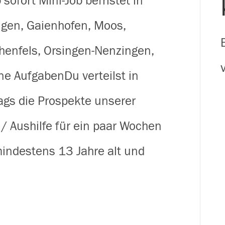
 sofort Mini-Job befristet in
für
ngen, Gaienhofen, Moos,
Prospekte
henfels, Orsingen-Nenzingen,
rund
e AufgabenDu verteilst in
um
gs die Prospekte unserer
Stockach,
/ Aushilfe für ein paar Wochen
Radolfzell
mindestens 13 Jahre alt und
&
auf
der