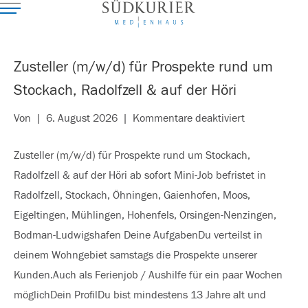
Zusteller (m/w/d) für Prospekte rund um
Stockach, Radolfzell & auf der Höri
für
Von
|
6. August 2026
|
Kommentare deaktiviert
Zusteller
Zusteller (m/w/d) für Prospekte rund um Stockach,
(m/w/d)
Radolfzell & auf der Höri ab sofort Mini-Job befristet in
für
Radolfzell, Stockach, Öhningen, Gaienhofen, Moos,
Prospekte
Eigeltingen, Mühlingen, Hohenfels, Orsingen-Nenzingen,
rund
Bodman-Ludwigshafen Deine AufgabenDu verteilst in
um
deinem Wohngebiet samstags die Prospekte unserer
Stockach,
Kunden.Auch als Ferienjob / Aushilfe für ein paar Wochen
Radolfzell
möglichDein ProfilDu bist mindestens 13 Jahre alt und
&