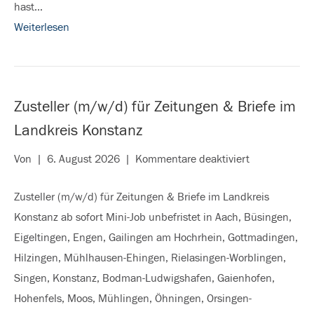
hast…
auf
Weiterlesen
der
Höri
Zusteller (m/w/d) für Zeitungen & Briefe im
Landkreis Konstanz
für
Von
|
6. August 2026
|
Kommentare deaktiviert
Zusteller
Zusteller (m/w/d) für Zeitungen & Briefe im Landkreis
(m/w/d)
Konstanz ab sofort Mini-Job unbefristet in Aach, Büsingen,
für
Eigeltingen, Engen, Gailingen am Hochrhein, Gottmadingen,
Zeitungen
Hilzingen, Mühlhausen-Ehingen, Rielasingen-Worblingen,
&
Singen, Konstanz, Bodman-Ludwigshafen, Gaienhofen,
Briefe
Hohenfels, Moos, Mühlingen, Öhningen, Orsingen-
im