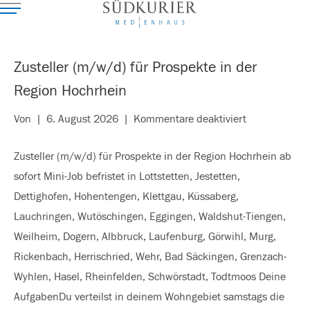
Zusteller (m/w/d) für Prospekte in der
Region Hochrhein
für
Von
|
6. August 2026
|
Kommentare deaktiviert
Zusteller
Zusteller (m/w/d) für Prospekte in der Region Hochrhein ab
(m/w/d)
sofort Mini-Job befristet in Lottstetten, Jestetten,
für
Dettighofen, Hohentengen, Klettgau, Küssaberg,
Prospekte
Lauchringen, Wutöschingen, Eggingen, Waldshut-Tiengen,
in
Weilheim, Dogern, Albbruck, Laufenburg, Görwihl, Murg,
der
Rickenbach, Herrischried, Wehr, Bad Säckingen, Grenzach-
Region
Wyhlen, Hasel, Rheinfelden, Schwörstadt, Todtmoos Deine
Hochrhein
AufgabenDu verteilst in deinem Wohngebiet samstags die