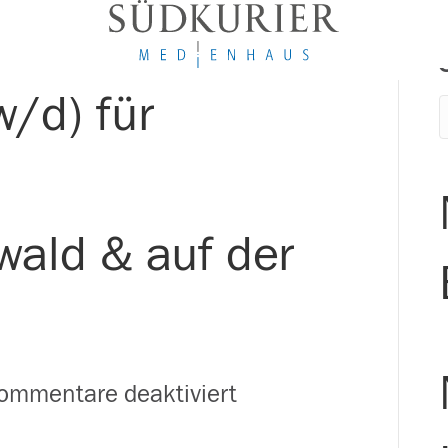
w/d) für
ald & auf der
für
ommentare deaktiviert
Zusteller