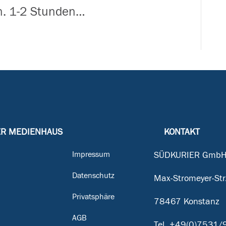
in. 1-2 Stunden…
Geisingen,
Immendingen
oder
Emmingen-
Liptingen
ER MEDIENHAUS
KONTAKT
Impressum
SÜDKURIER GmbH
Datenschutz
Max-Stromeyer-Str
Privatsphäre
78467 Konstanz
g
AGB
Tel.
+49(0)7531/