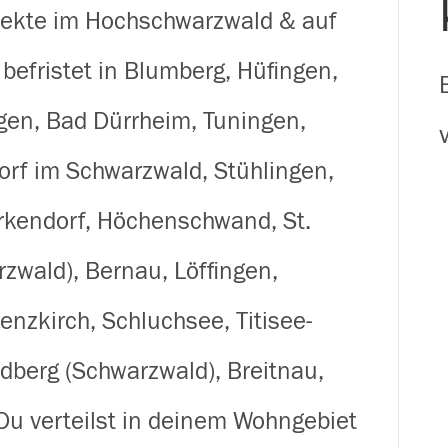
spekte im Hochschwarzwald & auf
(m/w/d)
 befristet in Blumberg, Hüfingen,
für
en, Bad Dürrheim, Tuningen,
Prospekte
orf im Schwarzwald, Stühlingen,
im
rkendorf, Höchenschwand, St.
Hochschwarzwald
zwald), Bernau, Löffingen,
&
enzkirch, Schluchsee, Titisee-
auf
ldberg (Schwarzwald), Breitnau,
der
u verteilst in deinem Wohngebiet
Baar