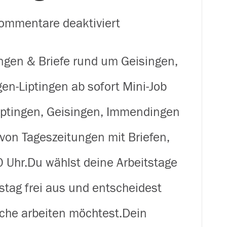
für
ommentare deaktiviert
Zusteller
ungen & Briefe rund um Geisingen,
(m/w/d)
-Liptingen ab sofort Mini-Job
für
iptingen, Geisingen, Immendingen
Zeitungen
von Tageszeitungen mit Briefen,
&
 Uhr.Du wählst deine Arbeitstage
Briefe
ag frei aus und entscheidest
rund
Woche arbeiten möchtest.Dein
um