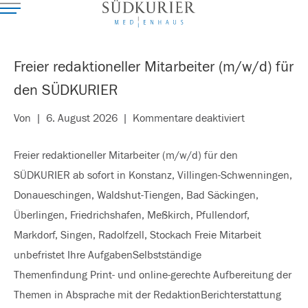
Freier redaktioneller Mitarbeiter (m/w/d) für
den SÜDKURIER
für
Von
|
6. August 2026
|
Kommentare deaktiviert
Freier
Freier redaktioneller Mitarbeiter (m/w/d) für den
redaktioneller
SÜDKURIER ab sofort in Konstanz, Villingen-Schwenningen,
Mitarbeiter
Donaueschingen, Waldshut-Tiengen, Bad Säckingen,
(m/w/d)
Überlingen, Friedrichshafen, Meßkirch, Pfullendorf,
für
Markdorf, Singen, Radolfzell, Stockach Freie Mitarbeit
den
unbefristet Ihre AufgabenSelbstständige
SÜDKURIER
Themenfindung Print- und online-gerechte Aufbereitung der
Themen in Absprache mit der RedaktionBerichterstattung